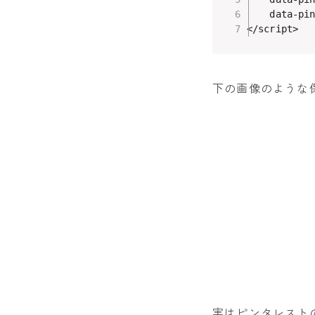
    data-pi
</script>
下の画像のような
実はピンタレスト