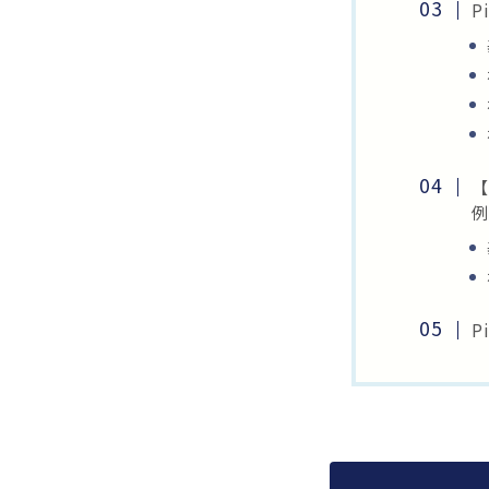
P
【
P