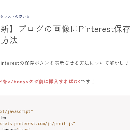
タレストの使い方
最新】ブログの画像にPinterest
る方法
interestの保存ボタンを表示させる方法について解説し
を</body>タグ前に挿入すればOK
です！
ext/javascript"
fer

assets.pinterest.com/js/pinit.js"
n-hover=
"true"