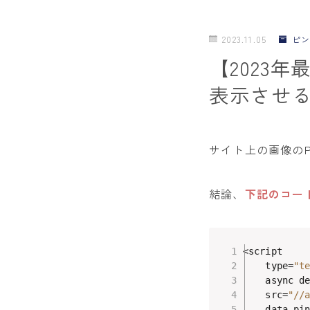
2023.11.05
ピン
【2023年
表示させ
サイト上の画像のP
結論、
下記のコード
<script

    type=
"t
    async de
    src=
"//
    data-pi