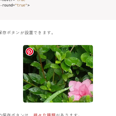
n-round=
"true"
>

保存ボタンが設置できます。
の保存ボタンは、
様々な種類
があります。