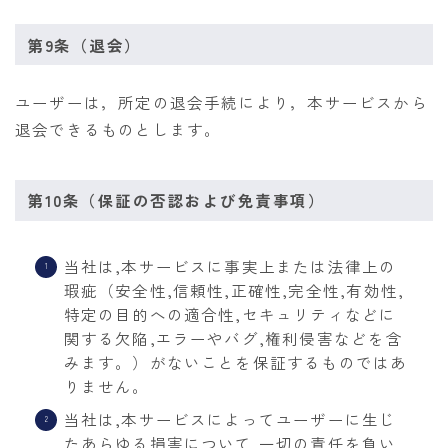
第9条（退会）
ユーザーは，所定の退会手続により，本サービスから
退会できるものとします。
第10条（保証の否認および免責事項）
当社は,本サービスに事実上または法律上の
瑕疵（安全性,信頼性,正確性,完全性,有効性,
特定の目的への適合性,セキュリティなどに
関する欠陥,エラーやバグ,権利侵害などを含
みます。）がないことを保証するものではあ
りません。
当社は,本サービスによってユーザーに生じ
たあらゆる損害について,一切の責任を負い