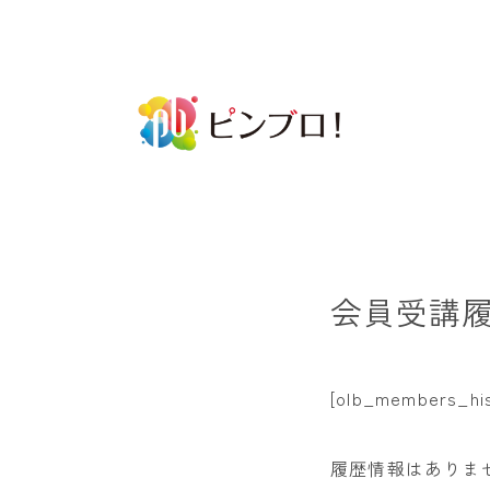
会員受講
[olb_members_his
履歴情報はありま