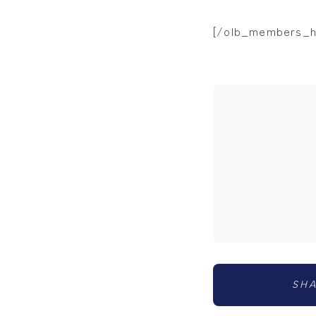
[/olb_members_hi
SH